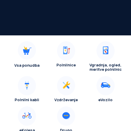
Polnilnice
Vgradnja, ogled,
Vsa ponudba
meritve polnilnic
Polnilni kabli
Vzdrževanje
eVozilo
eKolesa
Drugo