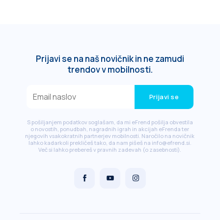
Prijavi se na naš novičnik in ne zamudi
trendov v mobilnosti.
Prijavi se
S pošiljanjem podatkov soglašam, da mi eFrend pošilja obvestila
o novostih, ponudbah, nagradnih igrah in akcijah eFrenda ter
njegovih vsakokratnih partnerjev mobilnosti. Naročilo na novičnik
lahko kadarkoli prekličeš tako, da nam pišeš na info@efrend.si.
Več si lahko prebereš v pravnih zadevah (o zasebnosti).