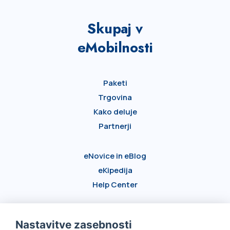
Skupaj v
eMobilnosti
Paketi
Trgovina
Kako deluje
Partnerji
eNovice in eBlog
eKipedija
Help Center
Kontakt
Nastavitve zasebnosti
Za podjetja