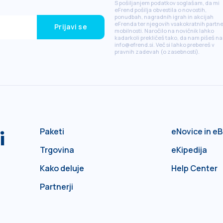
S pošiljanjem podatkov soglašam, da mi
eFrend pošilja obvestila o novostih,
ponudbah, nagradnih igrah in akcijah
eFrenda ter njegovih vsakokratnih partne
Prijavi se
mobilnosti. Naročilo na novičnik lahko
kadarkoli prekličeš tako, da nam pišeš na
info@efrend.si. Več si lahko prebereš v
pravnih zadevah (o zasebnosti).
i
Paketi
eNovice in eB
Trgovina
eKipedija
Kako deluje
Help Center
Partnerji