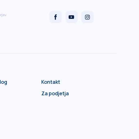
rjev
log
Kontakt
Za podjetja